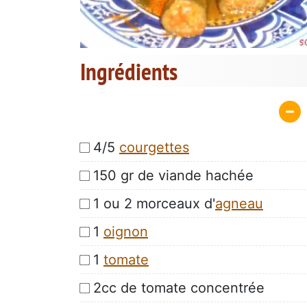
Ingrédients
4/5
courgettes
150 gr de viande hachée
1 ou 2 morceaux d'
agneau
1
oignon
1
tomate
2cc de tomate concentrée