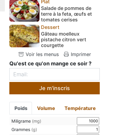
Plat
Salade de pommes de
terre à la feta, œufs et
tomates cerises
Dessert
Gâteau moelleux
pistache citron vert
courgette
Voir les menus
Imprimer
Qu'est ce qu'on mange ce soir ?
Je m'inscris
Poids
Volume
Température
Miligrame
(mg)
Grammes
(g)