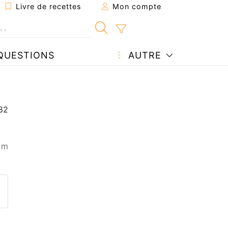
Livre de recettes
Mon compte
QUESTIONS
AUTRE
 m
ecette à un ami
ette page
 une question à l'auteur
ublier votre photo de cette r