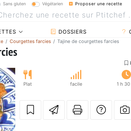
Sans gluten
Végétarien
Proposer une recette
ETTES
DOSSIERS
te
Courgettes farcies
Tajine de courgettes farcies
rcies
Plat
facile
1 h 30
Envoyer cette r
Imprimer c
Poser
P