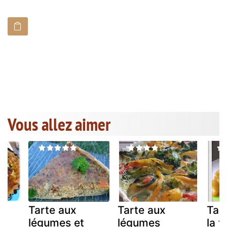
Vous allez aimer
Tarte aux
Tarte aux
Tar
un
légumes et
légumes
la 