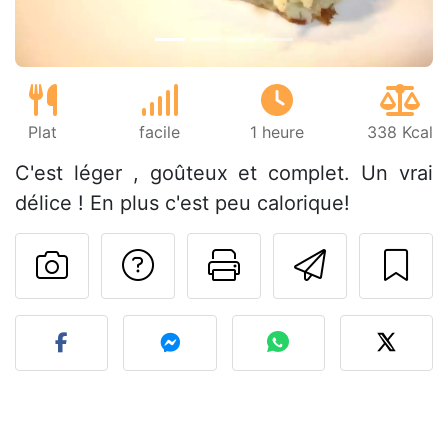
Plat
facile
1 heure
338 Kcal
C'est léger , goûteux et complet. Un vrai
délice ! En plus c'est peu calorique!
Poser une question
Imprimer cet
Envoyer
Publier votre photo de cet