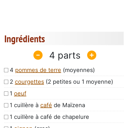
Ingrédients
4
4
pommes de terre
(moyennes)
2
courgettes
(2 petites ou 1 moyenne)
1
oeuf
1 cuillère à
café
de Maïzena
1 cuillère à café de chapelure