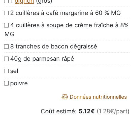
1
oignon
(gros)
2 cuillères à café margarine à 60 % MG
4 cuillères à soupe de crème fraîche à 8%
MG
8 tranches de bacon dégraissé
40g de parmesan râpé
sel
poivre
Données nutritionnelles
Coût estimé:
5.12
€
(1.28€/part)