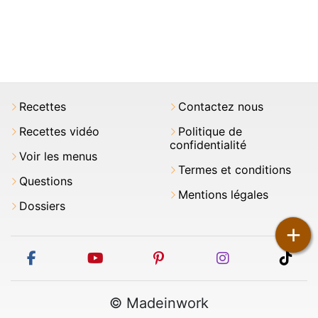
Recettes
Contactez nous
Recettes vidéo
Politique de
confidentialité
Voir les menus
Termes et conditions
Questions
Mentions légales
Dossiers
+
facebook
youtube
pinterest
instagram
tikt
© Madeinwork