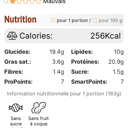
Mauvais
Nutrition
pour 1 portion
/
pour 100 g
Calories:
256Kcal
Glucides:
19.4g
Lipides:
10g
Gras sat.:
3.6g
Protéines:
20.9g
Fibres:
1.4g
Sucre:
1.5g
ProPoints:
7
SmartPoints:
7
Information nutritionnelle pour 1 portion (183g)
Sans
Sans fruit
sucre
à coque