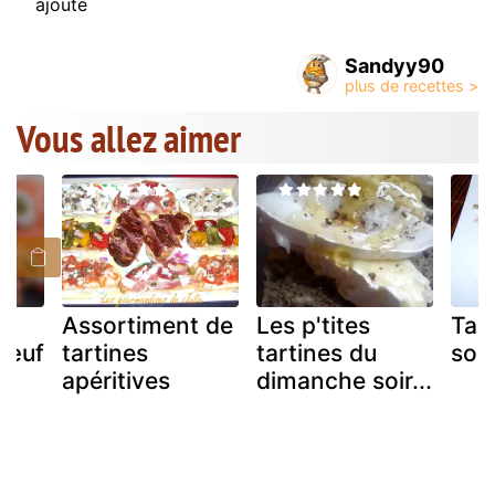
ajouté
Sandyy90
Vous allez aimer
-
Assortiment de
Les p'tites
Tar
bœuf
tartines
tartines du
sou
apéritives
dimanche soir...