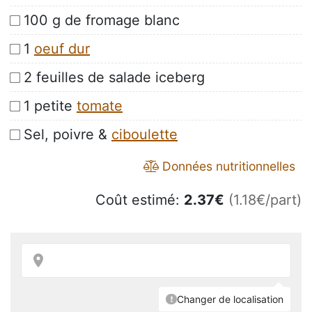
100 g de fromage blanc
1
oeuf dur
2 feuilles de salade iceberg
1 petite
tomate
Sel, poivre &
ciboulette
Données nutritionnelles
Coût estimé:
2.37
€
(1.18€/part)