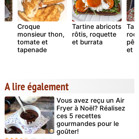
ro
Croque
Tartine abricots
Tar
,
monsieur thon,
rôtis, roquette
roq
tomate et
et burrata
pêc
is
tapenade
et b
A lire également
Vous avez reçu un Air
Fryer à Noël? Réalisez
ces 5 recettes
gourmandes pour le
goûter!