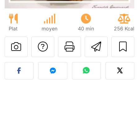
Plat
moyen
40 min
256 Kcal
Poser une question
Imprimer cet
Envoyer
Publier votre photo de cet