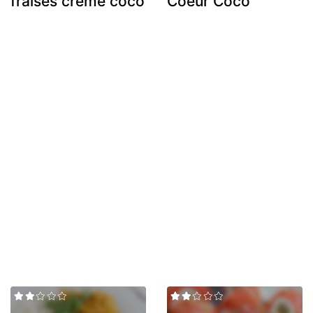
fraises crème coco
Coeur Coco