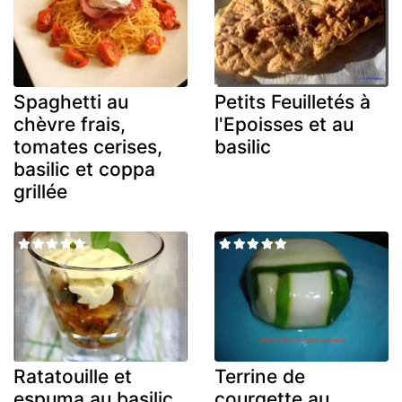
Spaghetti au
Petits Feuilletés à
chèvre frais,
l'Epoisses et au
tomates cerises,
basilic
basilic et coppa
grillée
Ratatouille et
Terrine de
espuma au basilic
courgette au