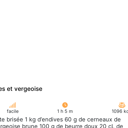
es et vergeoise
facile
1 h 5 m
1096 kc
âte brisée 1 kg d’endives 60 g de cerneaux de
rgeoise brune 100 g de beurre doux 20 cL de