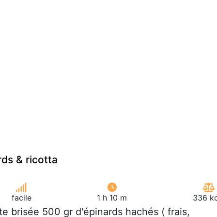
ds & ricotta
facile
1 h 10 m
336 kc
âte brisée 500 gr d'épinards hachés ( frais,