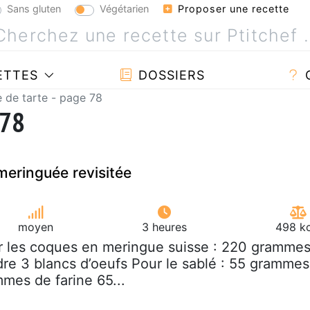
Sans gluten
Végétarien
Proposer une recette
ETTES
DOSSIERS
 de tarte - page 78
 78
meringuée revisitée
moyen
3 heures
498 kc
r les coques en meringue suisse : 220 gramme
re 3 blancs d’oeufs Pour le sablé : 55 grammes
mes de farine 65...