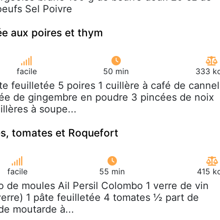
oeufs Sel Poivre
ée aux poires et thym
facile
50 min
333 kc
âte feuilletée 5 poires 1 cuillère à café de cannel
cée de gingembre en poudre 3 pincées de noix
llères à soupe...
s, tomates et Roquefort
facile
55 min
415 k
ilo de moules Ail Persil Colombo 1 verre de vin
verre) 1 pâte feuilletée 4 tomates ½ part de
de moutarde à...