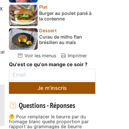
Plat
ux
Burger au poulet pané à
la coréenne
Dessert
Curau de milho flan
brésilien au maïs
cal
Voir les menus
Imprimer
Qu'est ce qu'on mange ce soir ?
Je m'inscris
Questions - Réponses
🤔 Pour remplacer le beurre par du
fromage blanc quelle proportion par
rapport au grammages de beurre