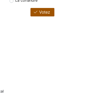
La coriandre
Votez
al