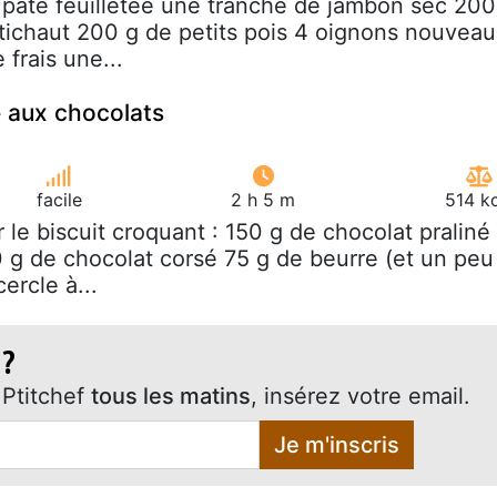
 pâte feuilletée une tranche de jambon sec 200
rtichaut 200 g de petits pois 4 oignons nouvea
frais une...
 aux chocolats
facile
2 h 5 m
514 k
r le biscuit croquant : 150 g de chocolat praliné
g de chocolat corsé 75 g de beurre (et un peu
ercle à...
 ?
Ptitchef
tous les matins
, insérez votre email.
Je m'inscris