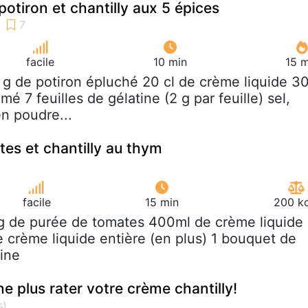
otiron et chantilly aux 5 épices
facile
10 min
15 m
 g de potiron épluché 20 cl de crème liquide 3
émé 7 feuilles de gélatine (2 g par feuille) sel,
en poudre...
es et chantilly au thym
facile
15 min
200 kc
g de purée de tomates 400ml de crème liquide
e crème liquide entière (en plus) 1 bouquet de
ine
e plus rater votre crème chantilly!