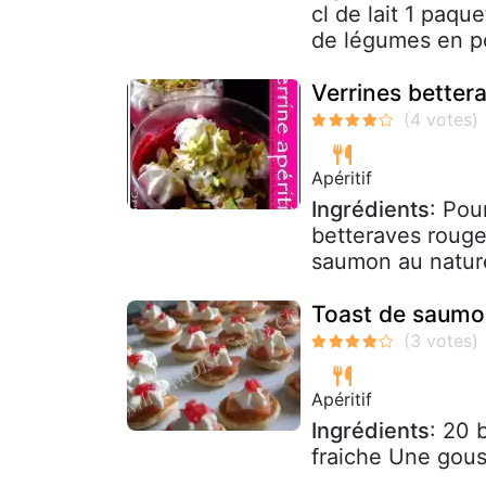
cl de lait 1 paqu
de légumes en po
Verrines better
Apéritif
Ingrédients
: Pou
betteraves rouge
saumon au naturel
Toast de saumon 
Apéritif
Ingrédients
: 20 
fraiche Une gous