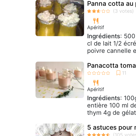
Panna cotta au p
Apéritif
Ingrédients
: 500
cl de lait 1/2 écr
poivre cannelle 
Panacotta tomat
Apéritif
Ingrédients
: 100
entière 100 ml d
thym 4g de gélat
5 astuces pour n