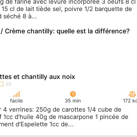
 g de farine avec levure incorporée 3 oeufs 8 cl
 15 cl de lait tiède sel, poivre 1/2 barquette de
 séché 8 à...
 Crème chantilly: quelle est la différence?
tes et chantilly aux noix
facile
35 min
172 k
r 4 verrines: 250g de carottes 1/4 cube de
f 1cc d'huile 40g de mascarpone 1 pincée de
iment d'Espelette 1cc de...