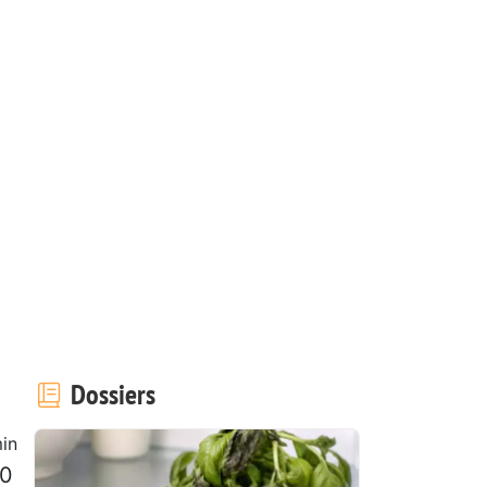
Dossiers
in
10