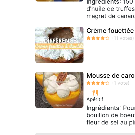
Ingrédients
: 150
d'huile de truffes
magret de canard
Crème fouettée /
Mousse de carot
Apéritif
Ingrédients
: Pou
bouillon de boeu
fleur de sel au p