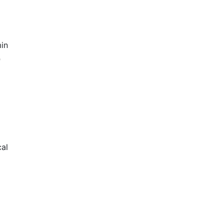
in
0
al