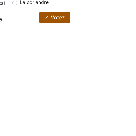
La coriandre
cal
Votez
e