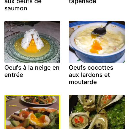
aux oeufs de
tapenade
saumon
Oeufs à la neige en
Oeufs cocottes
entrée
aux lardons et
moutarde