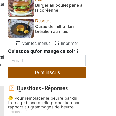
al
Burger au poulet pané à
la coréenne
Dessert
Curau de milho flan
brésilien au maïs
Voir les menus
Imprimer
Qu'est ce qu'on mange ce soir ?
al
à
Je m'inscris
Questions - Réponses
🤔 Pour remplacer le beurre par du
fromage blanc quelle proportion par
rapport au grammages de beurre
1 réponse(s)