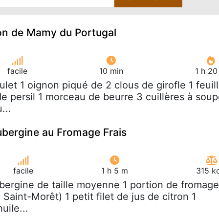
lon de Mamy du Portugal
facile
10 min
1 h 20
oulet 1 oignon piqué de 2 clous de girofle 1 feuil
 de persil 1 morceau de beurre 3 cuillères à sou
...
Aubergine au Fromage Frais
facile
1 h 5 m
315 k
ubergine de taille moyenne 1 portion de fromage
u Saint-Morêt) 1 petit filet de jus de citron 1
uile...