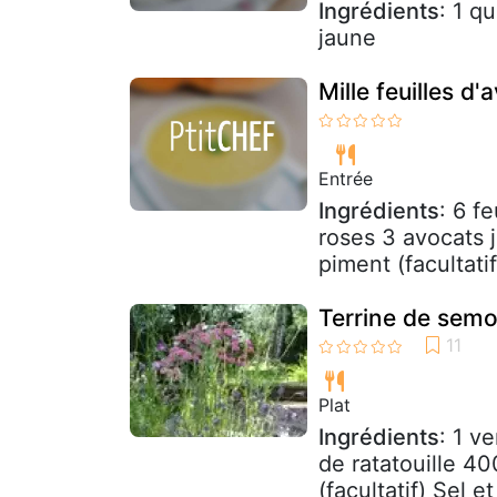
Ingrédients
: 1 q
jaune
Mille feuilles 
Entrée
Ingrédients
: 6 f
roses 3 avocats j
piment (facultatif
Terrine de semou
Plat
Ingrédients
: 1 v
de ratatouille 4
(facultatif) Sel e