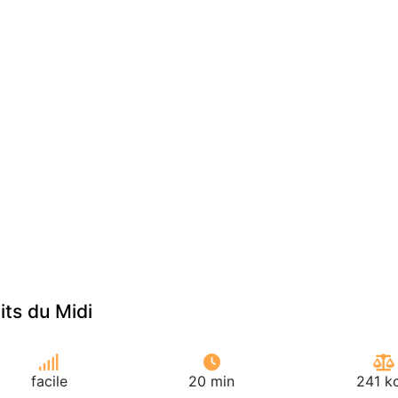
ts du Midi
facile
20 min
241 k