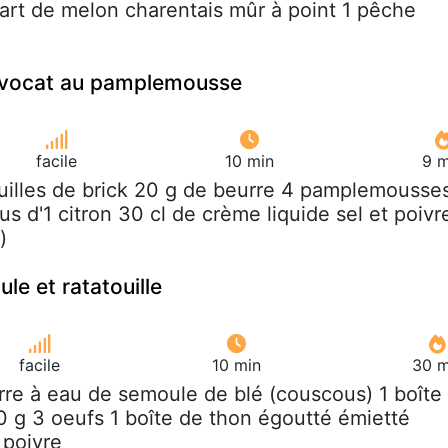
uart de melon charentais mûr à point 1 pêche
d'avocat au pamplemousse
facile
10 min
9 m
euilles de brick 20 g de beurre 4 pamplemousse
us d'1 citron 30 cl de crème liquide sel et poivr
)
le et ratatouille
facile
10 min
30 m
erre à eau de semoule de blé (couscous) 1 boîte
00 g 3 oeufs 1 boîte de thon égoutté émietté
t poivre