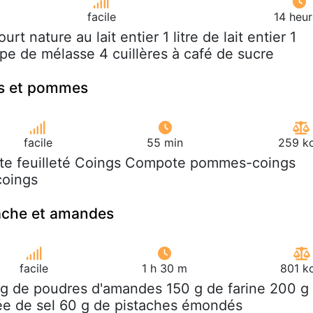
facile
14 heur
ourt nature au lait entier 1 litre de lait entier 1
upe de mélasse 4 cuillères à café de sucre
gs et pommes
facile
55 min
259 kc
âte feuilleté Coings Compote pommes-coings
coings
tache et amandes
facile
1 h 30 m
801 k
 g de poudres d'amandes 150 g de farine 200 g
ée de sel 60 g de pistaches émondés