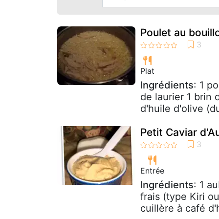
Poulet au bouil
Plat
Ingrédients
: 1 p
de laurier 1 brin
d'huile d'olive (du
Petit Caviar d'
Entrée
Ingrédients
: 1 a
frais (type Kiri o
cuillère à café d'h