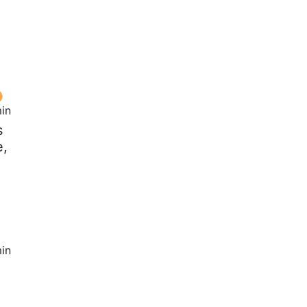
in
s
e,
in