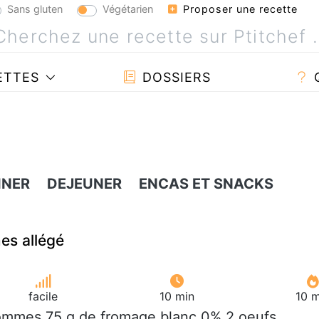
Sans gluten
Végétarien
Proposer une recette
ETTES
DOSSIERS
INER
DEJEUNER
ENCAS ET SNACKS
es allégé
facile
10 min
10 m
ommes 75 g de fromage blanc 0% 2 oeufs