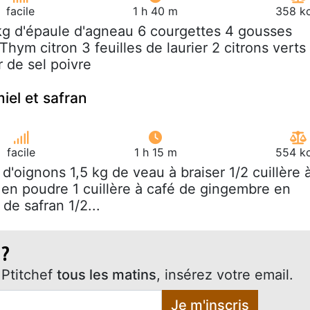
facile
1 h 40 m
358 kc
 kg d'épaule d'agneau 6 courgettes 4 gousses
 Thym citron 3 feuilles de laurier 2 citrons verts
r de sel poivre
iel et safran
facile
1 h 15 m
554 kc
g d'oignons 1,5 kg de veau à braiser 1/2 cuillère 
 en poudre 1 cuillère à café de gingembre en
de safran 1/2...
 ?
Ptitchef
tous les matins
, insérez votre email.
Je m'inscris