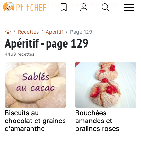
DataBase Error! Please report the error!
Recettes
Apéritif
Page 129
Apéritif - page 129
4469 recettes
Biscuits au
Bouchées
chocolat et graines
amandes et
d'amaranthe
pralines roses