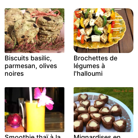
Biscuits basilic,
Brochettes de
parmesan, olives
légumes à
noires
l'halloumi
Smoothie thaï à la
Mignardises en