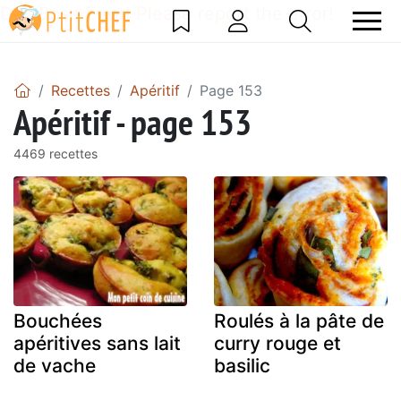
DataBase Error! Please report the error!
Recettes
Apéritif
Page 153
Apéritif - page 153
4469 recettes
Bouchées
Roulés à la pâte de
apéritives sans lait
curry rouge et
de vache
basilic