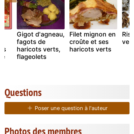
Gigot d'agneau,
Filet mignon en
Riso
ux
fagots de
croûte et ses
ver
ts
haricots verts,
haricots verts
te
flageolets
Questions
Poser une question à l'auteur
Photos des membres