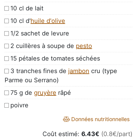
10 cl de lait
10 cl d'
huile d'olive
1/2 sachet de levure
2 cuillères à soupe de
pesto
15 pétales de tomates séchées
3 tranches fines de
jambon
cru (type
Parme ou Serrano)
75 g de
gruyère
râpé
poivre
Données nutritionnelles
Coût estimé:
6.43
€
(0.8€/part)