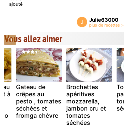
ajouté
Julie63000
J
Vous allez aimer
n au
Gateau de
Brochettes
Toa
et à
crêpes au
apéritives
par
e
pesto , tomates
mozzarella,
tom
s
séchées et
jambon cru et
séc
sto
fromga chèvre
tomates
séchées