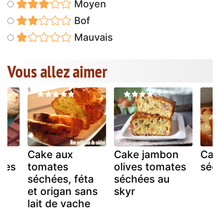
Moyen
Bof
Mauvais
Vous allez aimer
Cake aux
Cake jambon
Cak
tes
tomates
olives tomates
séc
séchées, féta
séchées au
t
et origan sans
skyr
lait de vache