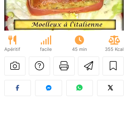
Apéritif
facile
45 min
355 Kcal
Poser une question
Imprimer cet
Envoyer
Publier votre photo de cet