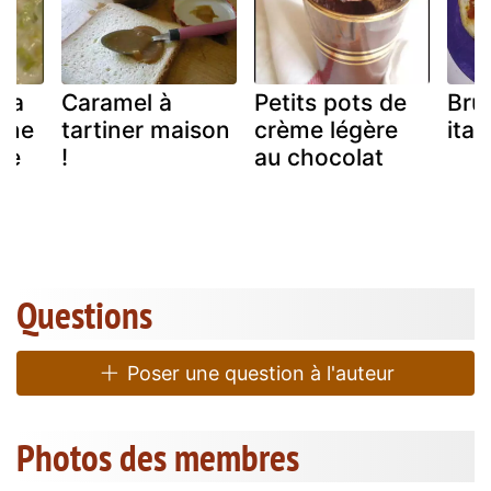
 la
Caramel à
Petits pots de
Bru
une
tartiner maison
crème légère
ital
ve
!
au chocolat
Questions
Poser une question à l'auteur
Photos des membres