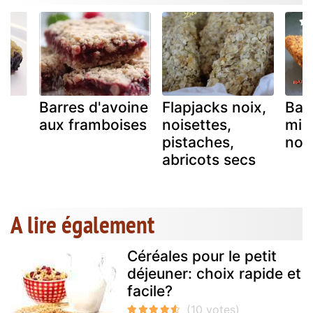
Barres d'avoine
Flapjacks noix,
Bar
aux framboises
noisettes,
mie
pistaches,
noi
abricots secs
A lire également
Céréales pour le petit
déjeuner: choix rapide et
facile?