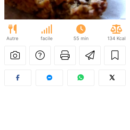
Autre
facile
55 min
134 Kcal
Poser une question
Imprimer cet
Envoyer
Publier votre photo de cet