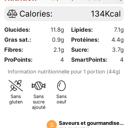
Calories:
134Kcal
Glucides:
11.8g
Lipides:
7.1g
Gras sat.:
0.9g
Protéines:
4.4g
Fibres:
2.1g
Sucre:
3.7g
ProPoints:
4
SmartPoints:
4
Information nutritionnelle pour 1 portion (44g)
Sans
Sans
Sans
gluten
sucre
oeuf
ajouté
Saveurs et gourmandise...
S