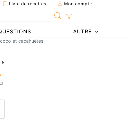
Livre de recettes
Mon compte
QUESTIONS
AUTRE
 coco et cacahuètes
al
ecette à un ami
ette page
 une question à l'auteur
ublier votre photo de cette r