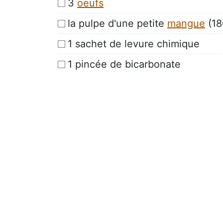
3
oeufs
la pulpe d'une petite
mangue
(18
1 sachet de levure chimique
1 pincée de bicarbonate