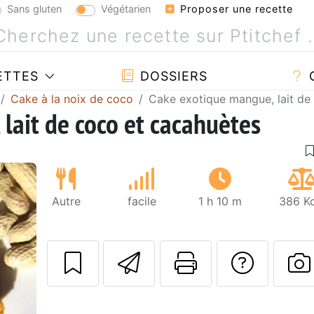
Sans gluten
Végétarien
Proposer une recette
ETTES
DOSSIERS
Cake à la noix de coco
Cake exotique mangue, lait de
lait de coco et cacahuètes
Autre
facile
1 h 10 m
386 Kc
Envoyer cette r
Imprimer c
Poser
Suivant
P