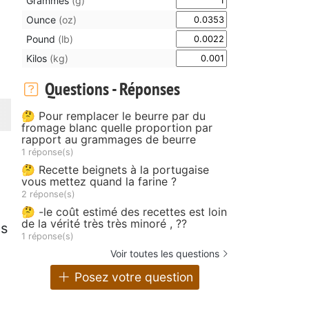
Grammes
(g)
Ounce
(oz)
Pound
(lb)
Kilos
(kg)
Questions - Réponses
🤔 Pour remplacer le beurre par du
fromage blanc quelle proportion par
rapport au grammages de beurre
1 réponse(s)
🤔 Recette beignets à la portugaise
vous mettez quand la farine ?
2 réponse(s)
🤔 -le coût estimé des recettes est loin
de la vérité très très minoré , ??
es
1 réponse(s)
Voir toutes les questions
Posez votre question