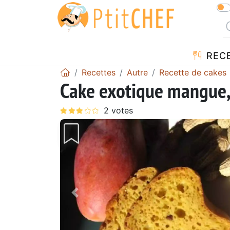
REC
Recettes
Autre
Recette de cakes
Cake exotique mangue, 
Précédent