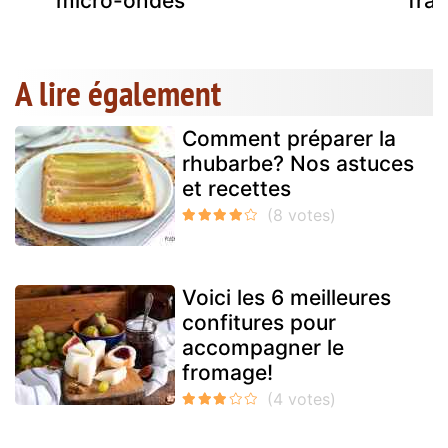
micro-ondes
frai
A lire également
Comment préparer la
rhubarbe? Nos astuces
et recettes
Voici les 6 meilleures
confitures pour
accompagner le
fromage!