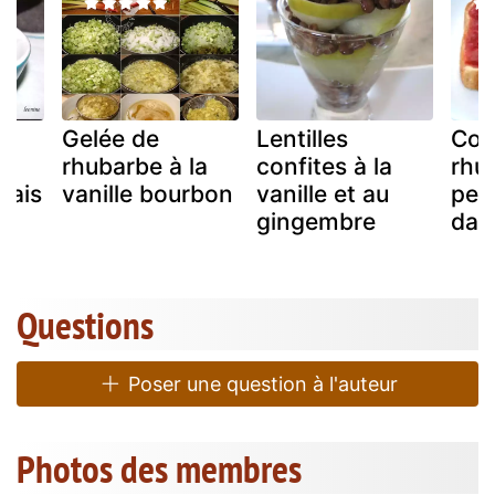
Gelée de
Lentilles
Conf
u
rhubarbe à la
confites à la
rhu
rais
vanille bourbon
vanille et au
peti
gingembre
dav
Questions
Poser une question à l'auteur
Photos des membres