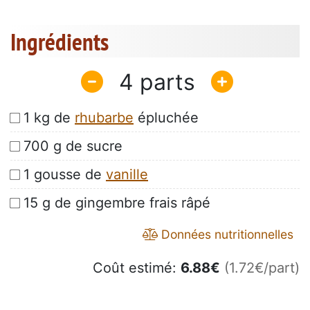
Ingrédients
4
1 kg de
rhubarbe
épluchée
700 g de sucre
1 gousse de
vanille
15 g de gingembre frais râpé
Données nutritionnelles
Coût estimé:
6.88
€
(1.72€/part)