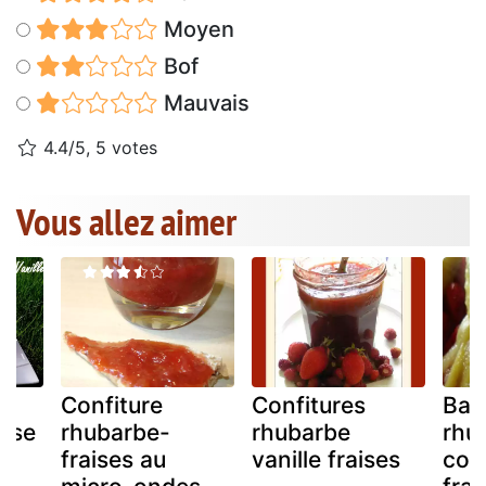
Moyen
Bof
Mauvais
4.4/5, 5 votes
Vous allez aimer
Confiture
Confitures
Bat
aise
rhubarbe-
rhubarbe
rhu
fraises au
vanille fraises
conf