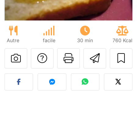
Autre
facile
30 min
760 Kcal
Poser une question
Imprimer cet
Envoyer
Publier votre photo de cet