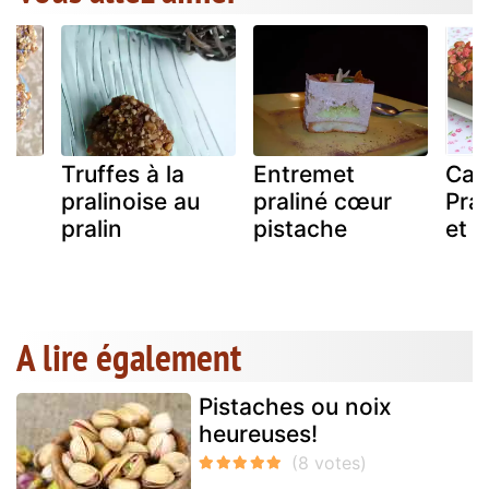
Truffes à la
Entremet
Cak
au
pralinoise au
praliné cœur
Pra
pralin
pistache
et 
A lire également
Pistaches ou noix
heureuses!