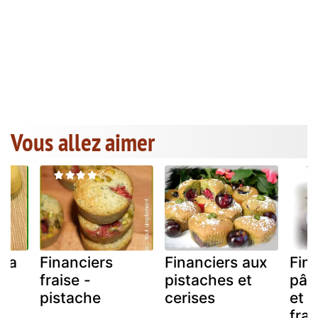
Vous allez aimer
 la
Financiers
Financiers aux
Fina
x
fraise -
pistaches et
pât
pistache
cerises
et 
fra