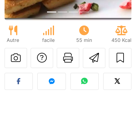
Autre
facile
55 min
450 Kcal
Poser une question
Imprimer cet
Envoyer
Publier votre photo de cet