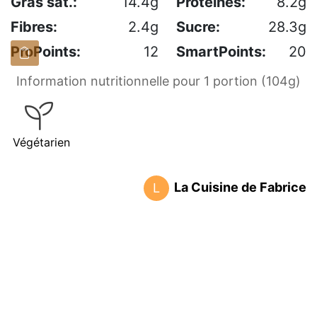
Gras sat.:
14.4g
Protéines:
8.2g
Fibres:
2.4g
Sucre:
28.3g
ProPoints:
12
SmartPoints:
20
Information nutritionnelle pour 1 portion (104g)
Végétarien
La Cuisine de Fabrice
L