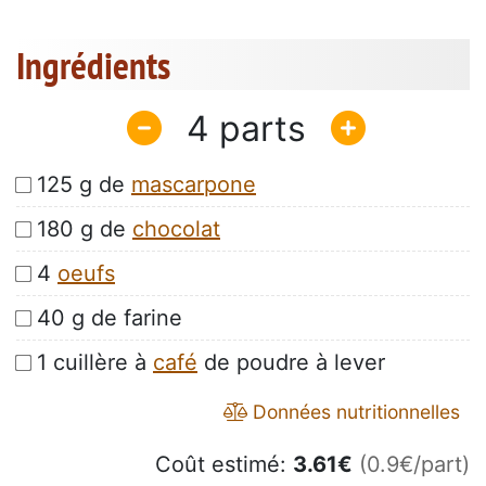
Ingrédients
4
125 g de
mascarpone
180 g de
chocolat
4
oeufs
40 g de farine
1 cuillère à
café
de poudre à lever
Données nutritionnelles
Coût estimé:
3.61
€
(0.9€/part)