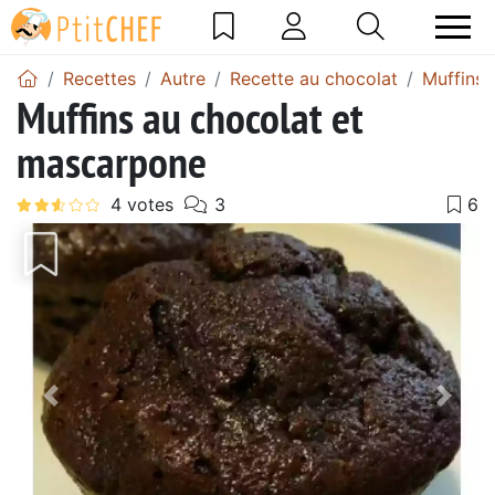
Recettes
Autre
Recette au chocolat
Muffins 
Muffins au chocolat et
mascarpone
Précédent
Suiv