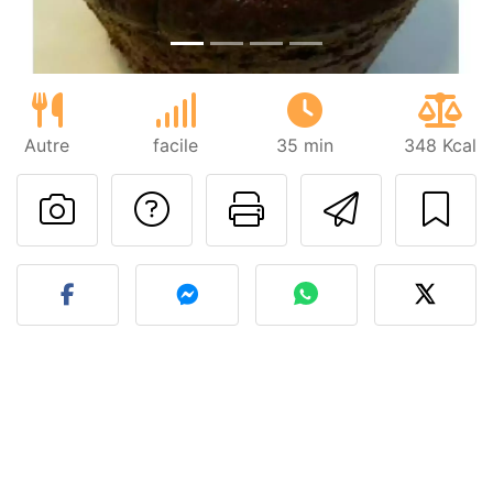
Autre
facile
35 min
348 Kcal
Poser une question
Imprimer cet
Envoyer
Publier votre photo de cet