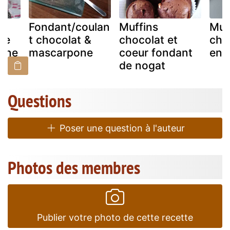
Fondant/coulan
Muffins
Muf
fe
t chocolat &
chocolat et
cho
one
mascarpone
coeur fondant
en-c
de nogat
Questions
Poser une question à l'auteur
Photos des membres
Publier votre photo de cette recette