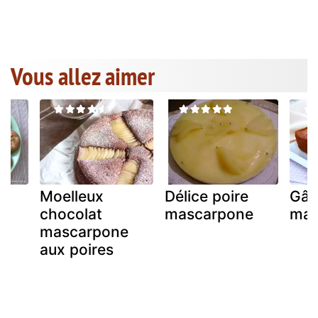
Vous allez aimer
Moelleux
Délice poire
Gât
,
chocolat
mascarpone
mas
mascarpone
aux poires