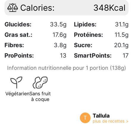
Calories:
348Kcal
Glucides:
33.5g
Lipides:
31.1g
Gras sat.:
17.6g
Protéines:
11.5g
Fibres:
3.8g
Sucre:
20.1g
ProPoints:
13
SmartPoints:
17
Information nutritionnelle pour 1 portion (138g)
Végétarien
Sans fruit
à coque
Tallula
T