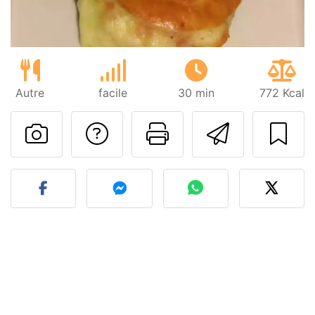
Autre
facile
30 min
772 Kcal
Poser une question
Imprimer cet
Envoyer
Publier votre photo de cet