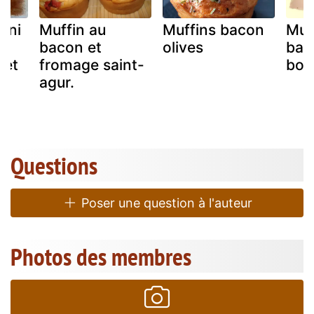
ini
Muffin au
Muffins bacon
Muf
u
bacon et
olives
bac
 et
fromage saint-
bou
agur.
Questions
Poser une question à l'auteur
Photos des membres