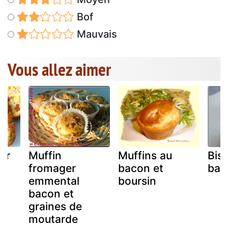
Bof
Mauvais
Vous allez aimer
ar
Muffin
Muffins au
Bisc
fromager
bacon et
bac
emmental
boursin
bacon et
graines de
moutarde