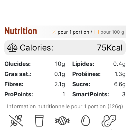
Nutrition
pour 1 portion
/
pour 100 g
Calories:
75Kcal
Glucides:
10g
Lipides:
0.4g
Gras sat.:
0.1g
Protéines:
1.3g
Fibres:
2.1g
Sucre:
6.6g
ProPoints:
1
SmartPoints:
3
Information nutritionnelle pour 1 portion (126g)