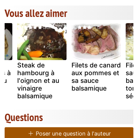
Vous allez aimer
Steak de
Filets de canard
File
s à
hambourg à
aux pommes et
sau
 au
l'oignon et au
sa sauce
bal
vinaigre
balsamique
tom
balsamique
séc
Questions
Poser une question à l'auteur