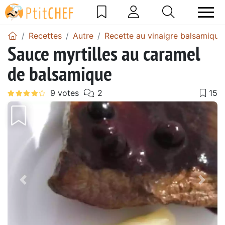
Recettes
Autre
Recette au vinaigre balsamique
Sauce myrtilles au caramel
de balsamique
Précédent
Suiv