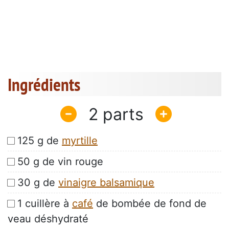
Ingrédients
2
125 g de
myrtille
50 g de vin rouge
30 g de
vinaigre balsamique
1 cuillère à
café
de bombée de fond de
veau déshydraté