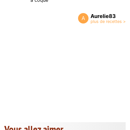
à coque
Aurelie83
A
Vous allez aimer