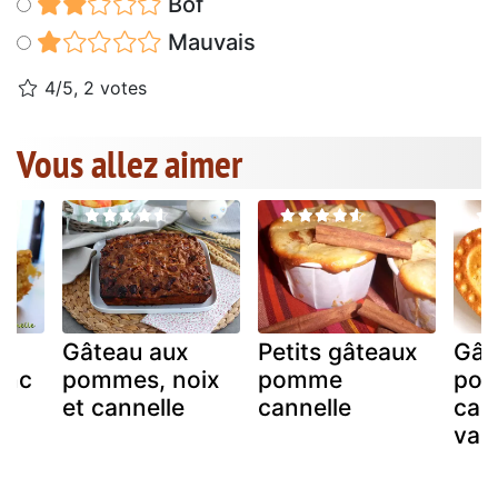
Bof
Mauvais
4/5, 2 votes
Vous allez aimer
Gâteau aux
Petits gâteaux
Gât
anc
pommes, noix
pomme
pom
et cannelle
cannelle
cann
vani