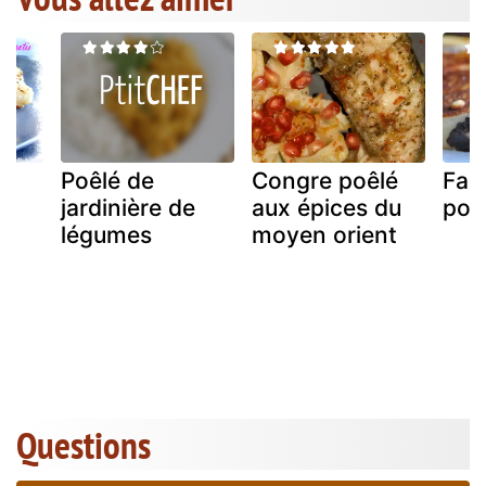
Poêlé de
Congre poêlé
Far 
jardinière de
aux épices du
poe
légumes
moyen orient
is
Questions