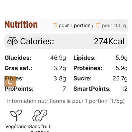
Nutrition
pour 1 portion
/
pour 100 g
Calories:
274Kcal
Glucides:
46.9g
Lipides:
5.9g
Gras sat.:
3.2g
Protéines:
5.9g
Fibres:
3.8g
Sucre:
25.7g
ProPoints:
7
SmartPoints:
12
Information nutritionnelle pour 1 portion (175g)
Végétarien
Sans fruit