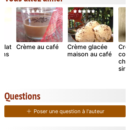
olat
Crème au café
Crème glacée
Crè
ans
maison au café
cou
cho
sir
Questions
Poser une question à l'auteur