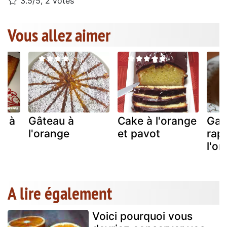
3.5/5, 2 votes
Vous allez aimer
é à
Gâteau à
Cake à l'orange
Gat
l'orange
et pavot
rap
l'o
A lire également
Voici pourquoi vous