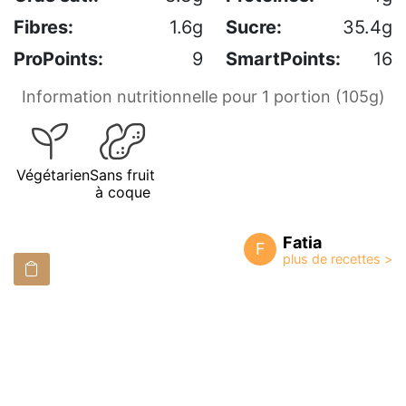
Fibres:
1.6g
Sucre:
35.4g
ProPoints:
9
SmartPoints:
16
Information nutritionnelle pour 1 portion (105g)
Végétarien
Sans fruit
à coque
Fatia
F