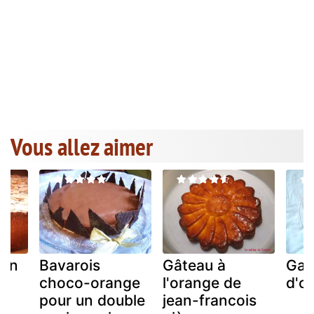
Vous allez aimer
ien
Bavarois
Gâteau à
Gat
t
choco-orange
l'orange de
d'o
es
pour un double
jean-francois