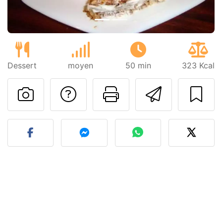
Dessert
moyen
50 min
323 Kcal
Poser une question
Imprimer cet
Envoyer
Publier votre photo de cet