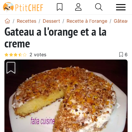
Recettes
Dessert
Recette à l'orange
Gâteau 
Gateau a l'orange et a la
creme
Précédent
Suiv