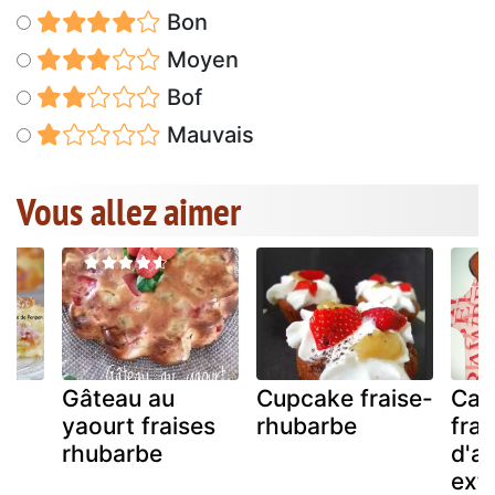
Bon
Moyen
Bof
Mauvais
Vous allez aimer
Gâteau au
Cupcake fraise-
Cak
la
yaourt fraises
rhubarbe
frai
rhubarbe
d'a
extr