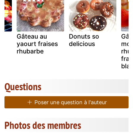
Gâteau au
Donuts so
Gât
yaourt fraises
delicious
moe
rhubarbe
rhu
frai
bla
Questions
Poser une question à l'auteur
Photos des membres