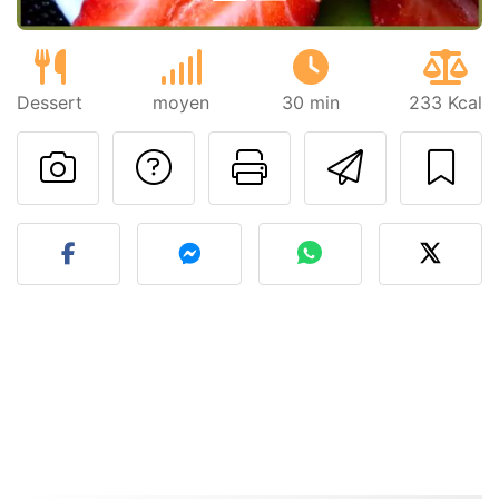
Dessert
moyen
30 min
233 Kcal
Poser une question
Imprimer cet
Envoyer
Publier votre photo de cet