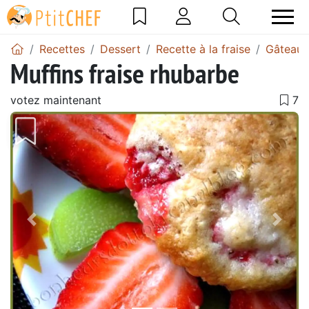
Recettes
Dessert
Recette à la fraise
Gâteau a
Muffins fraise rhubarbe
votez maintenant
Précédent
Suiv