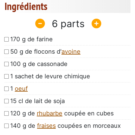
Ingrédients
6
170 g de farine
50 g de flocons d'
avoine
100 g de cassonade
1 sachet de levure chimique
1
oeuf
15 cl de lait de soja
120 g de
rhubarbe
coupée en cubes
140 g de
fraises
coupées en morceaux