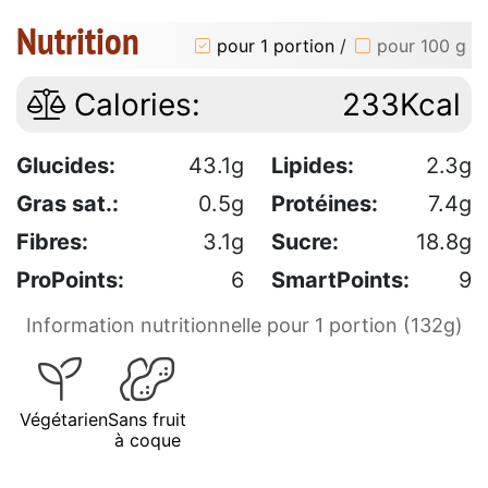
Nutrition
pour 1 portion
/
pour 100 g
Calories:
233Kcal
Glucides:
43.1g
Lipides:
2.3g
Gras sat.:
0.5g
Protéines:
7.4g
Fibres:
3.1g
Sucre:
18.8g
ProPoints:
6
SmartPoints:
9
Information nutritionnelle pour 1 portion (132g)
Végétarien
Sans fruit
à coque