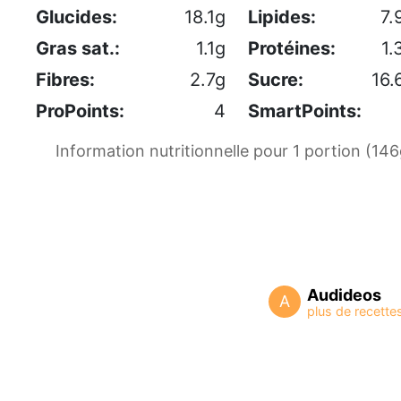
Glucides:
18.1g
Lipides:
7.
Gras sat.:
1.1g
Protéines:
1.
Fibres:
2.7g
Sucre:
16.
ProPoints:
4
SmartPoints:
Information nutritionnelle pour 1 portion (146
Audideos
A