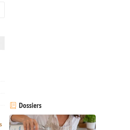
Dossiers
s