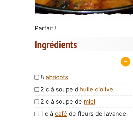
Parfait !
Ingrédients
8
abricots
2 c à soupe d'
huile d'olive
2 c à soupe de
miel
1 c à
café
de fleurs de lavande