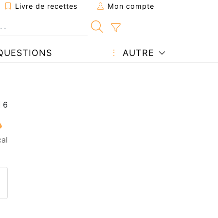
Livre de recettes
Mon compte
QUESTIONS
AUTRE
cal
ecette à un ami
ette page
 une question à l'auteur
ublier votre photo de cette r