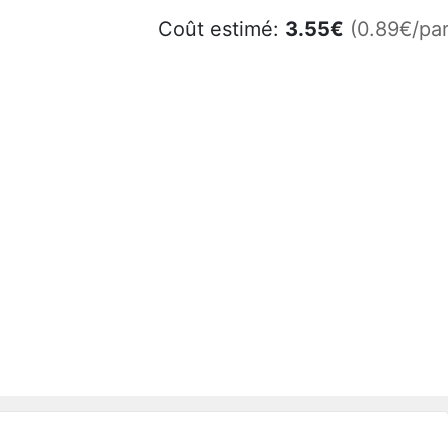
Coût estimé:
3.55
€
(0.89€/par