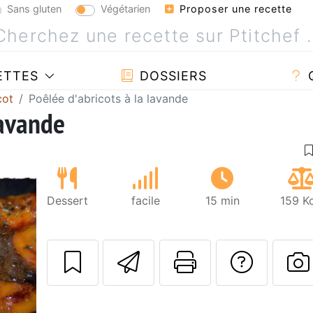
Sans gluten
Végétarien
Proposer une recette
ETTES
DOSSIERS
cot
Poêlée d'abricots à la lavande
lavande
Dessert
facile
15 min
159 K
Envoyer cette r
Imprimer c
Poser
P