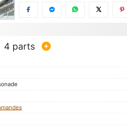
4
ssonade
amandes