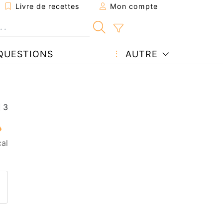
Livre de recettes
Mon compte
QUESTIONS
AUTRE
al
ecette à un ami
ette page
 une question à l'auteur
ublier votre photo de cette r