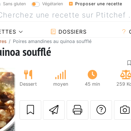
Sans gluten
Végétarien
Proposer une recette
ETTES
DOSSIERS
res
Poires amandines au quinoa soufflé
inoa soufflé
Dessert
moyen
45 min
259 Kc
Envoyer cette r
Imprimer c
Poser
P