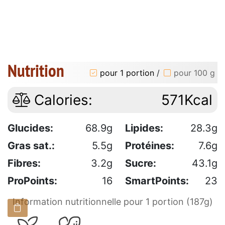
Nutrition
pour 1 portion
/
pour 100 g
Calories:
571Kcal
Glucides:
68.9g
Lipides:
28.3g
Gras sat.:
5.5g
Protéines:
7.6g
Fibres:
3.2g
Sucre:
43.1g
ProPoints:
16
SmartPoints:
23
Information nutritionnelle pour 1 portion (187g)