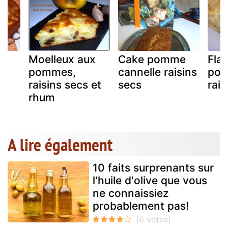
ux
Moelleux aux
Cake pomme
Fla
pommes,
cannelle raisins
pom
raisins secs et
secs
rais
rhum
A lire également
10 faits surprenants sur
l'huile d'olive que vous
ne connaissiez
probablement pas!