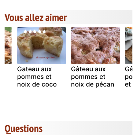
Vous allez aimer
Gateau aux
Gâteau aux
Gât
pommes et
pommes et
pom
noix de coco
noix de pécan
et c
Questions