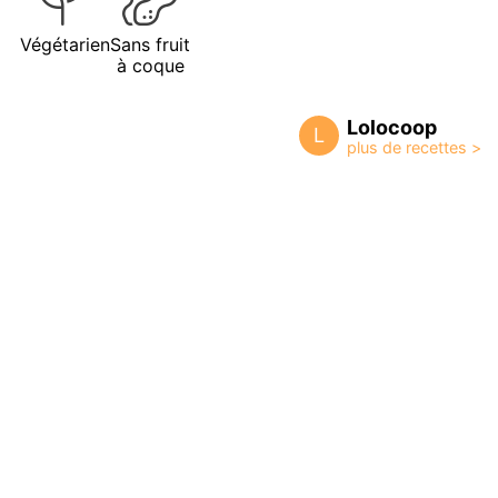
Végétarien
Sans fruit
à coque
Lolocoop
L