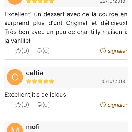
22/10/2013
Excellent! un dessert avec de la courge en
surprend plus d'un! Original et délicieux!
Très bon avec un peu de chantilly maison à
la vanille!
I apreciate
I do not appreciate
signaler
celtia
C
10/10/2013
Excellent,it's delicious
I apreciate
I do not appreciate
signaler
mofi
M