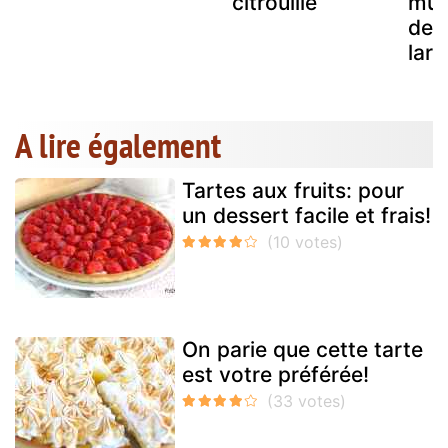
citrouille
mus
de 
lar
A lire également
Tartes aux fruits: pour
un dessert facile et frais!
On parie que cette tarte
est votre préférée!