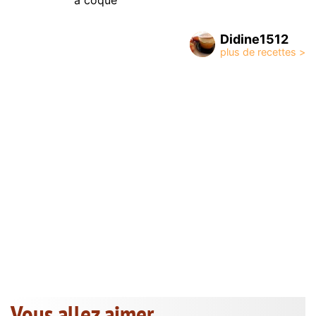
à coque
Didine1512
Vous allez aimer