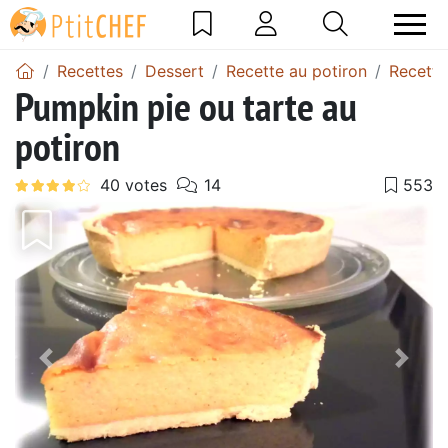
Recettes
Dessert
Recette au potiron
Recette
Pumpkin pie ou tarte au
potiron
Précédent
Suiv