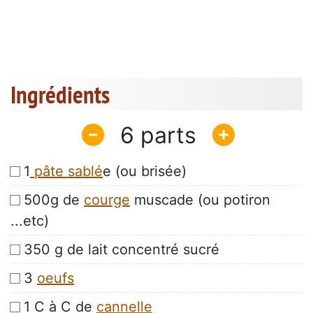
Ingrédients
6
1
pâte sablé
e (ou brisée)
500g de
courge
muscade (ou potiron
...etc)
350 g de lait concentré sucré
3
oeufs
1 C à C de
cannelle