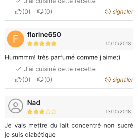
J'ai cuisiné cette recette
I apreciate
I do not appreciate
signaler
florine650
F
10/10/2013
Hummmm! très parfumé comme j'aime;)
J'ai cuisiné cette recette
I apreciate
I do not appreciate
signaler
Nad
13/10/2018
Je vais mettre du lait concentré non sucré
je suis diabétique