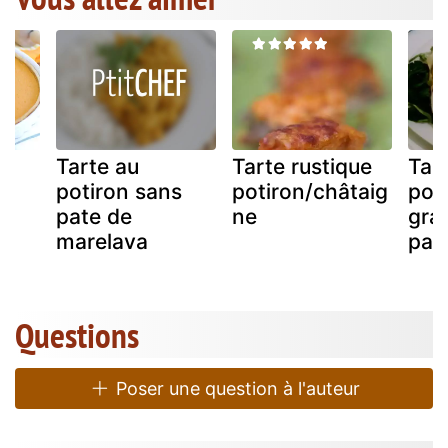
Tarte au
Tarte rustique
Tar
potiron sans
potiron/châtaig
pot
pate de
ne
gra
marelava
par
Questions
Poser une question à l'auteur