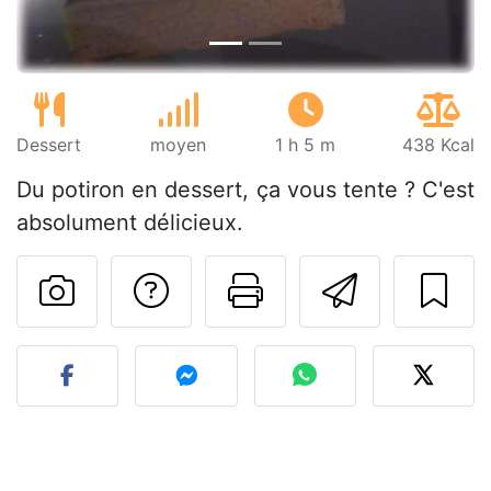
Dessert
moyen
1 h 5 m
438 Kcal
Du potiron en dessert, ça vous tente ? C'est
absolument délicieux.
Poser une question
Imprimer cet
Envoyer
Publier votre photo de cet