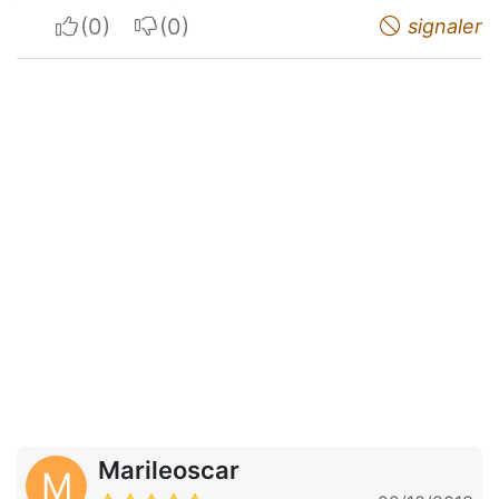
I apreciate
I do not appreciate
signaler
Marileoscar
M