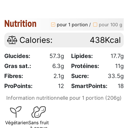
Nutrition
pour 1 portion
/
pour 100 g
Calories:
438Kcal
Glucides:
57.3g
Lipides:
17.7g
Gras sat.:
6.3g
Protéines:
11g
Fibres:
2.1g
Sucre:
33.5g
ProPoints:
12
SmartPoints:
18
Information nutritionnelle pour 1 portion (206g)
Végétarien
Sans fruit