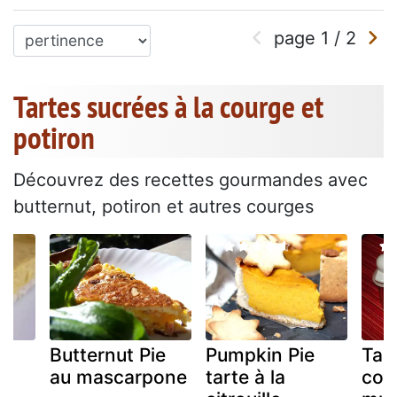
page
1
/
2
Tartes sucrées à la courge et
potiron
Découvrez des recettes gourmandes avec
butternut, potiron et autres courges
e
Butternut Pie
Pumpkin Pie
Tart
o
au mascarpone
tarte à la
cou