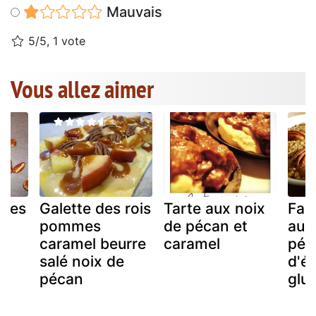
Mauvais
5/5, 1 vote
Vous allez aimer
ttes
Galette des rois
Tarte aux noix
Fau
pommes
de pécan et
aux
caramel beurre
caramel
péc
salé noix de
d'é
pécan
glu