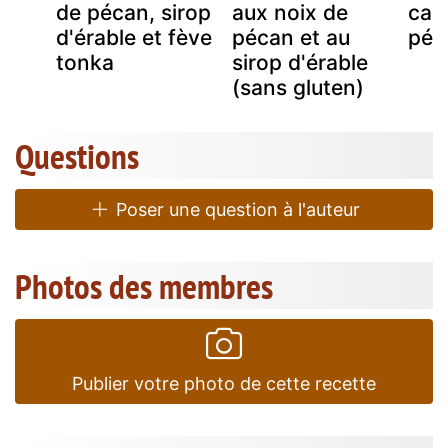
ix
de pécan, sirop
aux noix de
car
d'érable et fève
pécan et au
péc
tonka
sirop d'érable
(sans gluten)
Questions
Poser une question à l'auteur
Photos des membres
Publier votre photo de cette recette