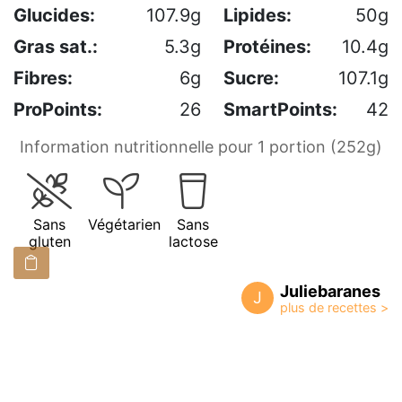
Glucides:
107.9g
Lipides:
50g
Gras sat.:
5.3g
Protéines:
10.4g
Fibres:
6g
Sucre:
107.1g
ProPoints:
26
SmartPoints:
42
Information nutritionnelle pour 1 portion (252g)
Sans
Végétarien
Sans
gluten
lactose
Juliebaranes
J