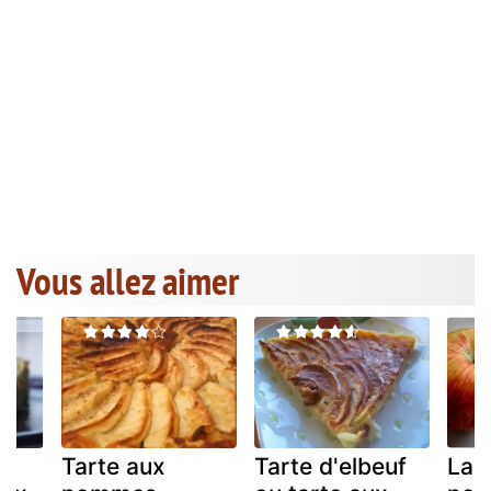
Vous allez aimer
Tarte aux
Tarte d'elbeuf
La 