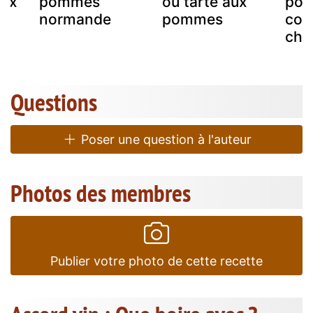
aux
pommes
ou tarte aux
po
normande
pommes
com
chil
Questions
Poser une question à l'auteur
Photos des membres
Publier votre photo de cette recette