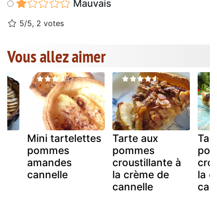
Mauvais
5/5, 2 votes
Vous allez aimer
me
Mini tartelettes
Tarte aux
Tar
te
pommes
pommes
po
amandes
croustillante à
crou
cannelle
la crème de
la 
cannelle
can