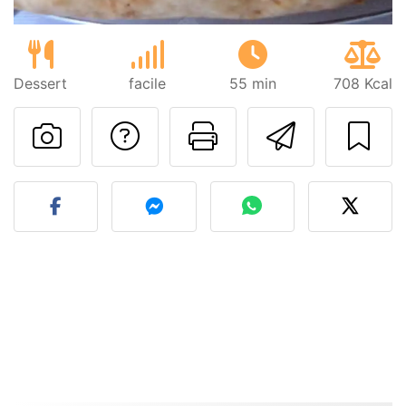
Dessert
facile
55 min
708 Kcal
Poser une question
Imprimer cet
Envoyer
Publier votre photo de cet