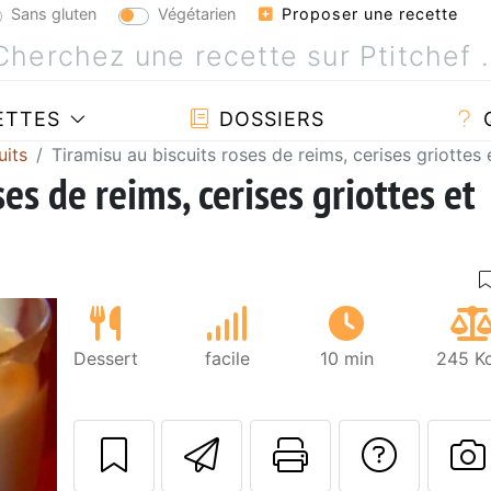
Sans gluten
Végétarien
Proposer une recette
ETTES
DOSSIERS
uits
Tiramisu au biscuits roses de reims, cerises griottes
es de reims, cerises griottes et
Dessert
facile
10 min
245 Kc
Envoyer cette r
Imprimer c
Poser