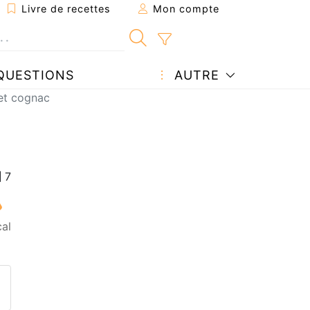
Livre de recettes
Mon compte
QUESTIONS
AUTRE
 et cognac
al
ecette à un ami
ette page
 une question à l'auteur