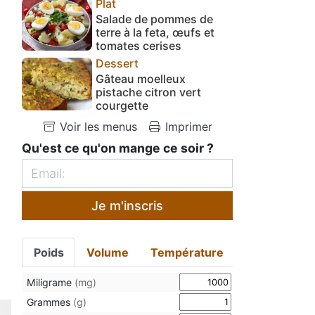
Plat
Salade de pommes de
terre à la feta, œufs et
tomates cerises
Dessert
Gâteau moelleux
pistache citron vert
courgette
Voir les menus
Imprimer
Qu'est ce qu'on mange ce soir ?
Je m'inscris
Poids
Volume
Température
Miligrame
(mg)
Grammes
(g)