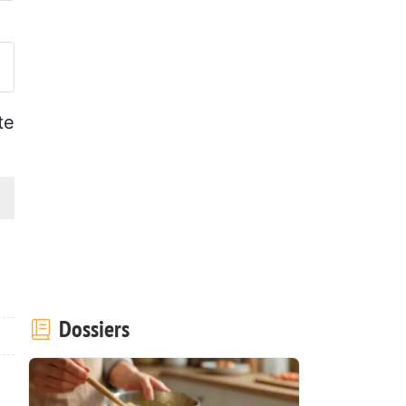
ublier votre photo de cette r
te
Dossiers