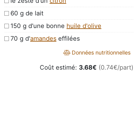
le zeste d'un
citron
60 g de lait
150 g d'une bonne
huile d'olive
70 g d'
amandes
effilées
Données nutritionnelles
Coût estimé:
3.68
€
(0.74€/part)