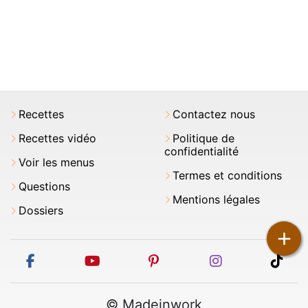
Recettes
Contactez nous
Recettes vidéo
Politique de
confidentialité
Voir les menus
Termes et conditions
Questions
Mentions légales
Dossiers
+
facebook
youtube
pinterest
instagram
tikt
© Madeinwork