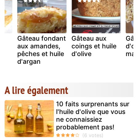
Gâteau fondant
Gâteau aux
Gâte
aux amandes,
coings et huile
d'ol
in
pêches et huile
d'olive
mas
d'argan
A lire également
10 faits surprenants sur
l'huile d'olive que vous
ne connaissiez
probablement pas!