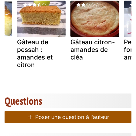
Gâteau de
Gâteau citron-
Pet
pessah :
amandes de
fon
e
amandes et
cléa
ama
citron
Questions
Poser une question à l'auteur