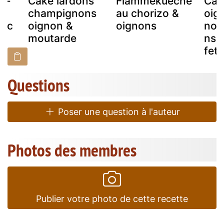
ns-
Cake lardons
Flammekueche
Cak
champignons
au chorizo &
oig
anc
oignon &
oignons
nou
moutarde
ns 
feta
Questions
Poser une question à l'auteur
Photos des membres
Publier votre photo de cette recette