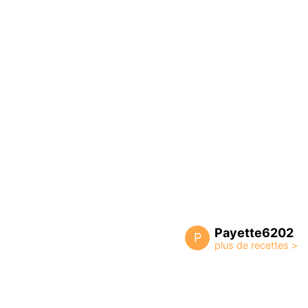
Payette6202
P