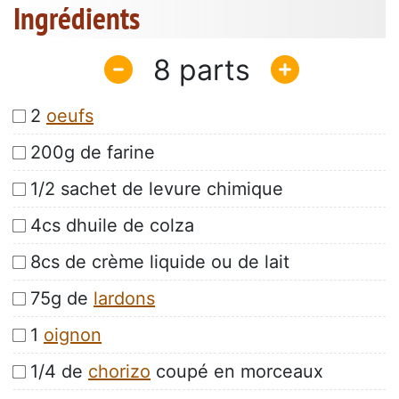
Ingrédients
8
2
oeufs
200g de farine
1/2 sachet de levure chimique
4cs dhuile de colza
8cs de crème liquide ou de lait
75g de
lardons
1
oignon
1/4 de
chorizo
coupé en morceaux