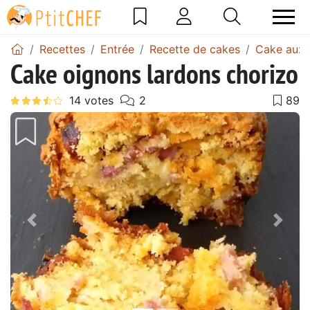
Recettes
Entrée
Recette de cakes
Cake aux 
Cake oignons lardons chorizo
Précédent
Suiv