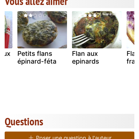
Vous allez aimer
 aux
Petits flans
Flan aux
Flan
épinard-féta
epinards
fra
Questions
Poser une question à l'auteur