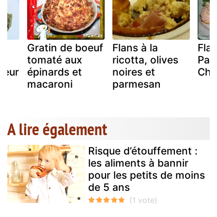
Gratin de boeuf
Flans à la
Fla
et
tomaté aux
ricotta, olives
Par
oeur
épinards et
noires et
Cho
macaroni
parmesan
A lire également
Risque d’étouffement :
les aliments à bannir
pour les petits de moins
de 5 ans