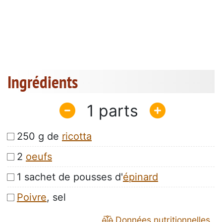
Ingrédients
1
250 g de
ricotta
2
oeufs
1 sachet de pousses d'
épinard
Poivre
, sel
Données nutritionnelles