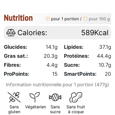
Nutrition
pour 1 portion
/
pour 100 g
Calories:
589Kcal
Glucides:
14.1g
Lipides:
37.1g
Gras sat.:
20.3g
Protéines:
44.4g
Fibres:
4.4g
Sucre:
10.7g
ProPoints:
15
SmartPoints:
20
Information nutritionnelle pour 1 portion (477g)
Sans
Végétarien
Sans
Sans fruit
gluten
sucre
à coque