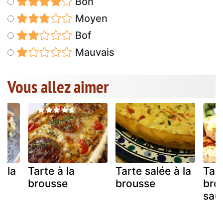
Bon
Moyen
Bof
Mauvais
Vous allez aimer
à la
Tarte à la
Tarte salée à la
Tart
brousse
brousse
bro
sau