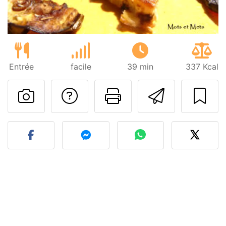
Entrée
facile
39 min
337 Kcal
Poser une question
Imprimer cet
Envoyer
Publier votre photo de cet