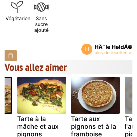
Végétarien
Sans
sucre
ajouté
HÃ¨le HeldÃ©
H
Vous allez aimer
Tarte à la
Tarte aux
Tar
mâche et aux
pignons et à la
l'au
pignons
framboise
pig