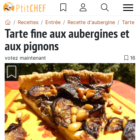
Recettes
Entrée
Recette d'aubergine
Tarte a
Tarte fine aux aubergines et
aux pignons
votez maintenant