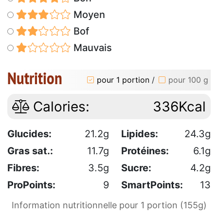
Moyen
Bof
Mauvais
Nutrition
pour 1 portion
/
pour 100 g
Calories:
336Kcal
Glucides:
21.2g
Lipides:
24.3g
Gras sat.:
11.7g
Protéines:
6.1g
Fibres:
3.5g
Sucre:
4.2g
ProPoints:
9
SmartPoints:
13
Information nutritionnelle pour 1 portion (155g)