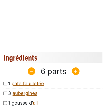
Ingrédients
6
1
pâte feuilletée
3
aubergines
1 gousse d'
ail