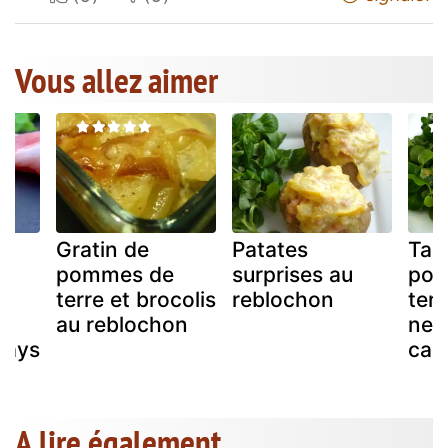
Vous allez aimer
Gratin de
Patates
Tart
pommes de
surprises au
pom
terre et brocolis
reblochon
terr
t
au reblochon
nect
pays
can
A lire également