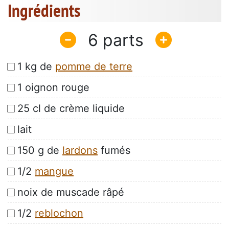
Ingrédients
6
1 kg de
pomme de terre
1 oignon rouge
25 cl de crème liquide
lait
150 g de
lardons
fumés
1/2
mangue
noix de muscade râpé
1/2
reblochon