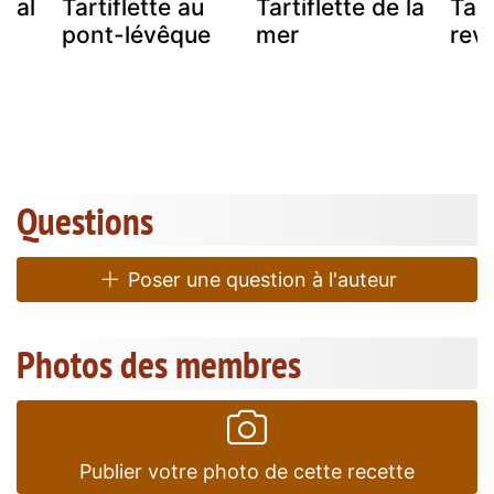
alal
Tartiflette au
Tartiflette de la
Tart
pont-lévêque
mer
revi
Questions
Poser une question à l'auteur
Photos des membres
Publier votre photo de cette recette