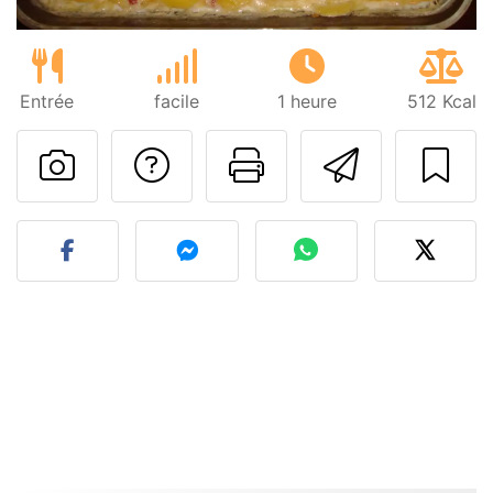
Entrée
facile
1 heure
512 Kcal
Poser une question
Imprimer cet
Envoyer
Publier votre photo de cet