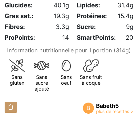
Glucides:
40.1g
Lipides:
31.4g
Gras sat.:
19.3g
Protéines:
15.4g
Fibres:
3.3g
Sucre:
9g
ProPoints:
14
SmartPoints:
20
Information nutritionnelle pour 1 portion (314g)
Sans
Sans
Sans
Sans fruit
gluten
sucre
oeuf
à coque
ajouté
Babeth5
B