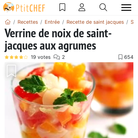
Recettes
Entrée
Recette de saint jacques
Sal
Verrine de noix de saint-
jacques aux agrumes