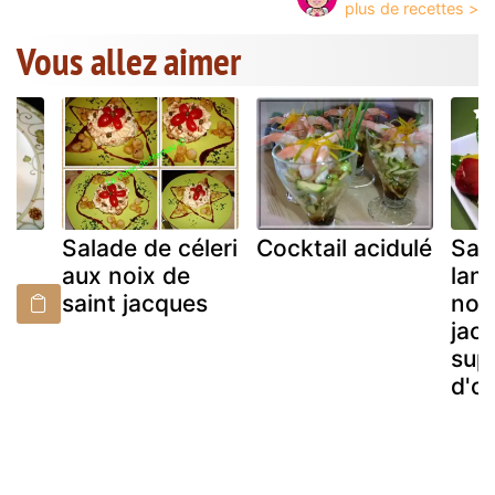
Vous allez aimer
nt
Salade de céleri
Cocktail acidulé
Sal
aux noix de
lan
saint jacques
noix
jac
sup
d'o