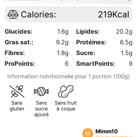
Calories:
219Kcal
Glucides:
1.6g
Lipides:
20.2g
Gras sat.:
9.2g
Protéines:
6.5g
Fibres:
1.8g
Sucre:
1.5g
ProPoints:
6
SmartPoints:
9
Information nutritionnelle pour 1 portion (100g)
Sans
Sans
Sans fruit
gluten
sucre
à coque
ajouté
Mimm10
M