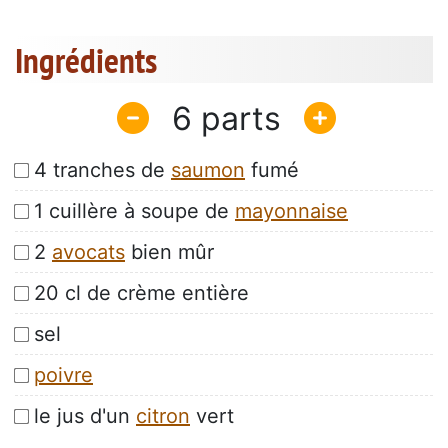
Ingrédients
6
4 tranches de
saumon
fumé
1 cuillère à soupe de
mayonnaise
2
avocats
bien mûr
20 cl de crème entière
sel
poivre
le jus d'un
citron
vert