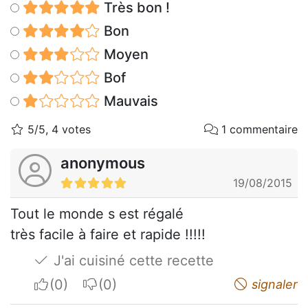
Très bon !
Bon
Moyen
Bof
Mauvais
5/5, 4 votes
1 commentaire
anonymous
19/08/2015
Tout le monde s est régalé
très facile à faire et rapide !!!!!
J'ai cuisiné cette recette
I apreciate
I do not appreciate
signaler