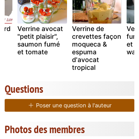
lard
Verrine avocat
Verrine de
Ver
"petit plaisir",
crevettes façon
fum
saumon fumé
moqueca &
et 
et tomate
espuma
was
d'avocat
tropical
Questions
Poser une question à l'auteur
Photos des membres