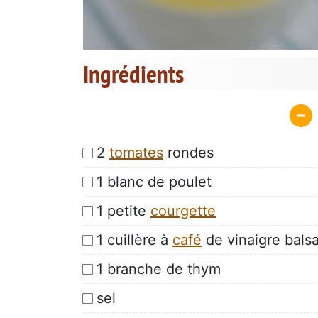
Ingrédients
2
tomates
rondes
1 blanc de poulet
1 petite
courgette
1 cuillère à
café
de vinaigre bals
1 branche de thym
sel