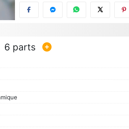
6
amique