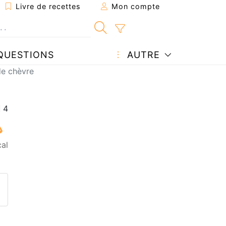
Livre de recettes
Mon compte
QUESTIONS
AUTRE
de chèvre
cal
ecette à un ami
ette page
 une question à l'auteur
ublier votre photo de cette r