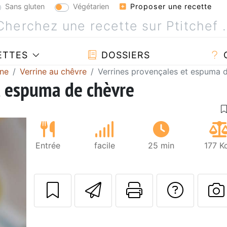
Sans gluten
Végétarien
Proposer une recette
ETTES
DOSSIERS
ine
Verrine au chêvre
Verrines provençales et espuma 
t espuma de chèvre
Entrée
facile
25 min
177 K
Envoyer cette r
Imprimer c
Poser
P