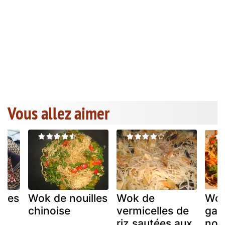
Vous allez aimer
lles
Wok de nouilles
Wok de
Wok
chinoise
vermicelles de
gam
riz sautées aux
noui