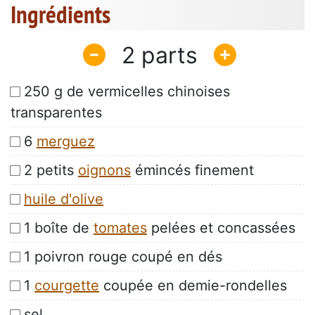
Ingrédients
2
250 g de vermicelles chinoises
transparentes
6
merguez
2 petits
oignons
émincés finement
huile d'olive
1 boîte de
tomates
pelées et concassées
1 poivron rouge coupé en dés
1
courgette
coupée en demie-rondelles
sel