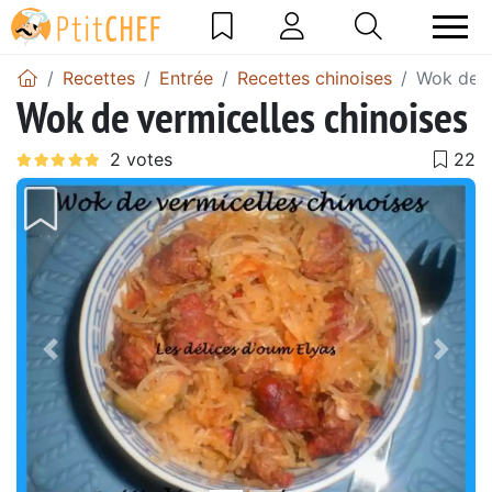
Recettes
Entrée
Recettes chinoises
Wok de v
Wok de vermicelles chinoises
Précédent
Suiv