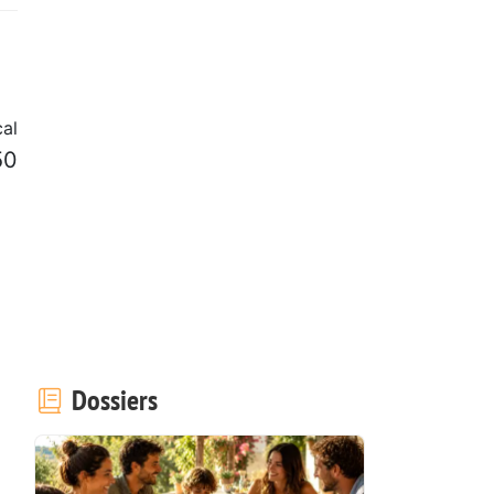
cal
50
Dossiers