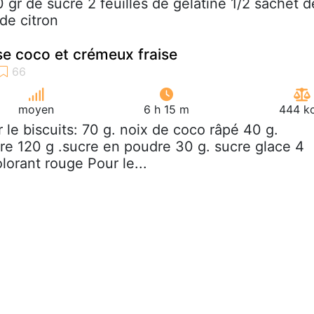
 gr de sucre 2 feuilles de gélatine 1/2 sachet d
 de citron
e coco et crémeux fraise
moyen
6 h 15 m
444 kc
r le biscuits: 70 g. noix de coco râpé 40 g.
re 120 g .sucre en poudre 30 g. sucre glace 4
lorant rouge Pour le...