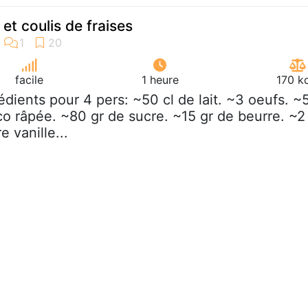
et coulis de fraises
facile
1 heure
170 k
rédients pour 4 pers: ~50 cl de lait. ~3 oeufs. ~
co râpée. ~80 gr de sucre. ~15 gr de beurre. ~2
 vanille...