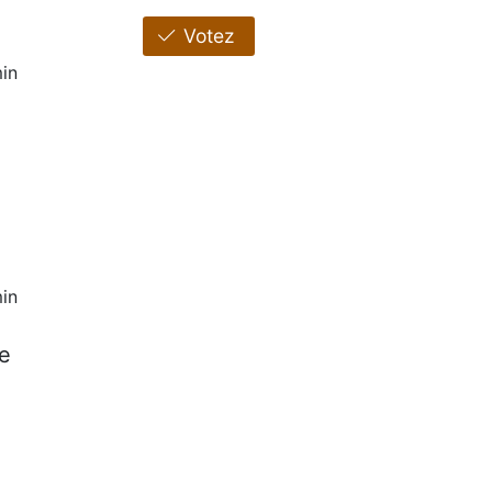
Votez
in
in
ue