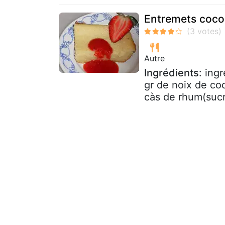
Entremets coco 
Autre
Ingrédients
: ing
gr de noix de co
càs de rhum(sucre