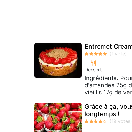
Entremet Cream
Dessert
Ingrédients
: Pou
d'amandes 25g de
vieillis 17g de ve
Grâce à ça, vou
longtemps !