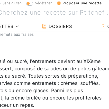
Sans gluten
Végétarien
Proposer une recette
ETTES
DOSSIERS
remets aux fraises
é ou sucré, l'
entremets
devient au XIXème
ssert
, composé de salades ou de petits gâteau
ets au
sucré
. Toutes sortes de préparations,
servies comme
entremets
: crèmes, soufflés,
rois ou encore glaces. Parmi les plus
 la crème brulée ou encore les profiteroles
uceur un repas.