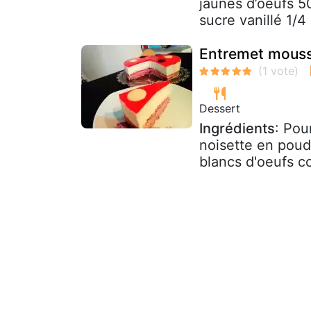
jaunes d’oeufs 50
sucre vanillé 1/4
Entremet mouss
Dessert
Ingrédients
: Pou
noisette en poud
blancs d'oeufs co