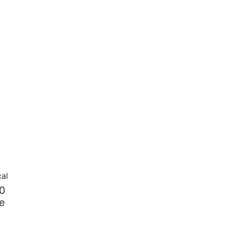
al
80
re