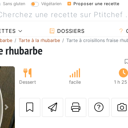
Sans gluten
Végétarien
Proposer une recette
ETTES
DOSSIERS
ubarbe
Tarte à la rhubarbe
Tarte à croisillons fraise rh
se rhubarbe
Dessert
facile
1 h 25
Envoyer cette r
Imprimer c
Poser
Suivant
P