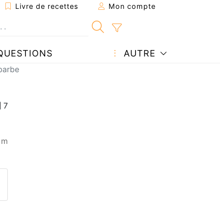
Livre de recettes
Mon compte
QUESTIONS
AUTRE
ubarbe
 m
ecette à un ami
ette page
 une question à l'auteur
ublier votre photo de cette r