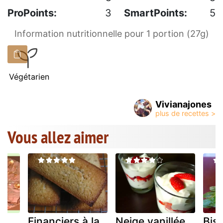
ProPoints:
3
SmartPoints:
5
Information nutritionnelle pour 1 portion (27g)
Végétarien
Vivianajones
Vous allez aimer
Financiers à la
Neige vanillée
Bisc