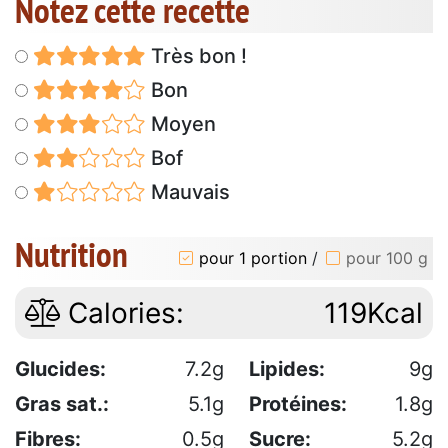
Notez cette recette
Très bon !
Bon
Moyen
Bof
Mauvais
Nutrition
pour 1 portion
/
pour 100 g
Calories:
119Kcal
Glucides:
7.2g
Lipides:
9g
Gras sat.:
5.1g
Protéines:
1.8g
Fibres:
0.5g
Sucre:
5.2g