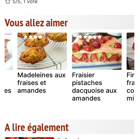
5/5, 1 vote
Vous allez aimer
Madeleines aux
Fraisier
Fina
fraises et
pistaches
frai
hées
amandes
dacquoise aux
com
amandes
mie
A lire également