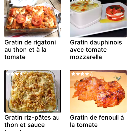
Gratin de rigatoni
Gratin dauphinois
au thon et à la
avec tomate
tomate
mozzarella
Gratin riz-pâtes au
Gratin de fenouil à
thon et sauce
la tomate