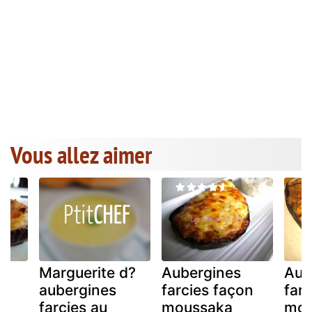
Vous allez aimer
Marguerite d?
Aubergines
Aub
aubergines
farcies façon
farc
a
farcies au
moussaka
moz