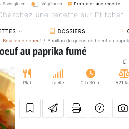
Sans gluten
Végétarien
Proposer une recette
ETTES
DOSSIERS
Bouillon de boeuf
Bouillon de queue de boeuf au papri
boeuf au paprika fumé
Plat
facile
2 h 30 m
521 K
Envoyer cette r
Imprimer c
Poser
P