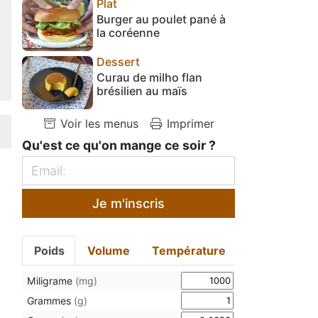
Plat
Burger au poulet pané à
la coréenne
Dessert
Curau de milho flan
brésilien au maïs
Voir les menus
Imprimer
Qu'est ce qu'on mange ce soir ?
Je m'inscris
Poids
Volume
Température
Miligrame
(mg)
Grammes
(g)