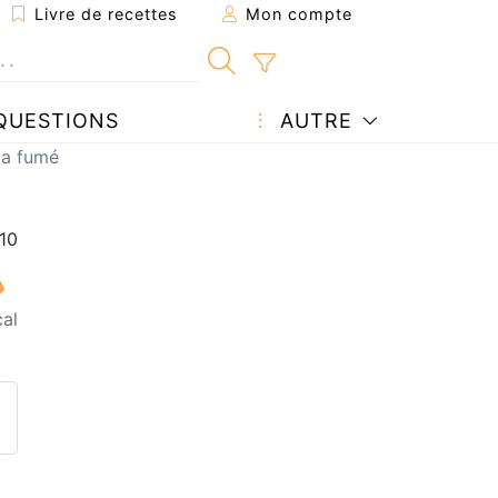
Livre de recettes
Mon compte
QUESTIONS
AUTRE
ka fumé
cal
ecette à un ami
ette page
 une question à l'auteur
ublier votre photo de cette r