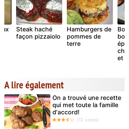
aux
Steak haché
Hamburgers de
Bou
façon pizzaiolo
pommes de
boe
terre
épi
cha
et 
A lire également
On a trouvé une recette
qui met toute la famille
d'accord!