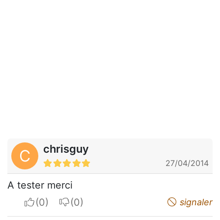
chrisguy
C
27/04/2014
A tester merci
I apreciate
I do not appreciate
signaler