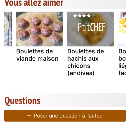
Vous allez aimer
Boulettes de
Boulettes de
Bou
ux
viande maison
hachis aux
boul
chicons
lié
(endives)
faç
Questions
Poser une question à l'auteur