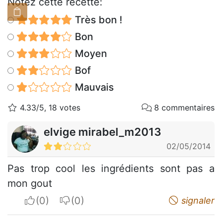
Notez cette recette:
Très bon !
Bon
Moyen
Bof
Mauvais
4.33/5, 18 votes
8 commentaires
elvige mirabel_m2013
02/05/2014
Pas trop cool les ingrédients sont pas a
mon gout
I apreciate
I do not appreciate
signaler