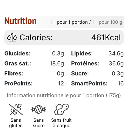
Nutrition
pour 1 portion
/
pour 100 g
Calories:
461Kcal
Glucides:
0.3g
Lipides:
34.6g
Gras sat.:
18.6g
Protéines:
36.6g
Fibres:
0g
Sucre:
0.3g
ProPoints:
12
SmartPoints:
16
Information nutritionnelle pour 1 portion (175g)
Sans
Sans
Sans fruit
gluten
sucre
à coque