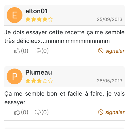
elton01
E
25/09/2013
Je dois essayer cette recette ça me semble
très délicieux...mmmmmmmmmmmmm
I apreciate
I do not appreciate
signaler
Plumeau
P
28/05/2013
Ça me semble bon et facile à faire, je vais
essayer
I apreciate
I do not appreciate
signaler