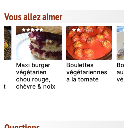
Vous allez aimer
e
Maxi burger
Boulettes
Boul
végétarien
végétariennes
au 
 -
chou rouge,
a la tomate
vég
et
chèvre & noix
ce
Questions