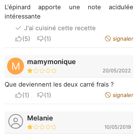
L'épinard apporte une note acidulée
intéressante
J'ai cuisiné cette recette
I apreciate
I do not appreciate
signaler
mamymonique
M
20/05/2022
Que deviennent les deux carré frais ?
I apreciate
I do not appreciate
signaler
Melanie
10/05/2019