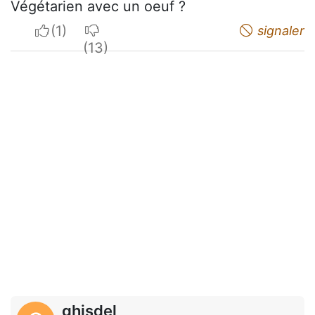
Végétarien avec un oeuf ?
I apreciate
I do not appreciate
signaler
ghisdel