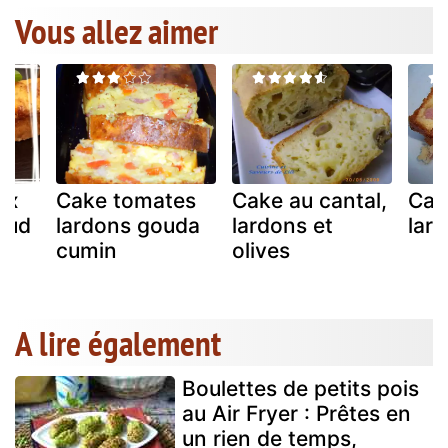
Vous allez aimer
ux
Cake tomates
Cake au cantal,
Cak
sud
lardons gouda
lardons et
lar
cumin
olives
A lire également
Boulettes de petits pois
au Air Fryer : Prêtes en
un rien de temps,