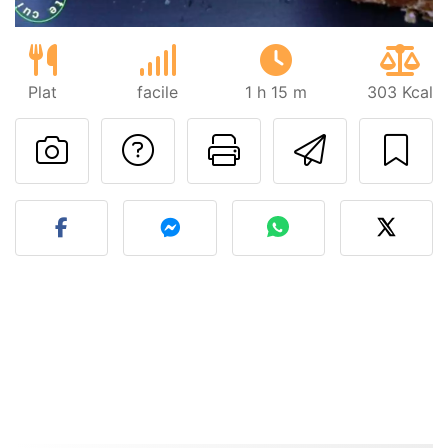
Plat
facile
1 h 15 m
303 Kcal
Poser une question
Imprimer cet
Envoyer
Publier votre photo de cet