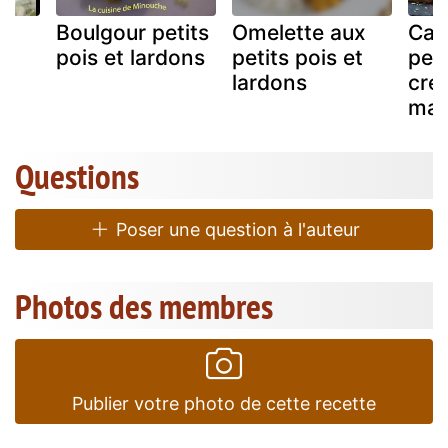
Boulgour petits
Omelette aux
Cak
et
pois et lardons
petits pois et
peti
lardons
cre
mar
Questions
Poser une question à l'auteur
Photos des membres
Publier votre photo de cette recette