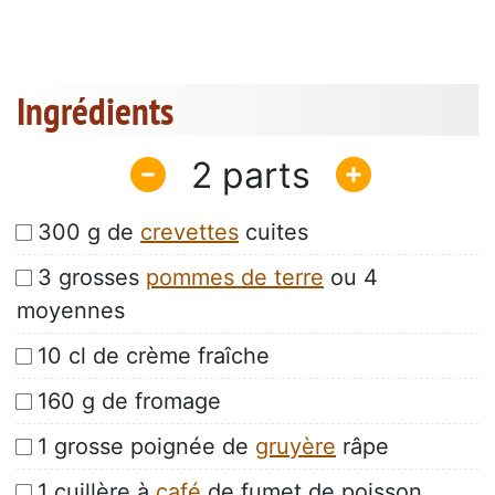
Ingrédients
2
300 g de
crevettes
cuites
3 grosses
pommes de terre
ou 4
moyennes
10 cl de crème fraîche
160 g de fromage
1 grosse poignée de
gruyère
râpe
1 cuillère à
café
de fumet de poisson