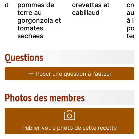
 et
pommes de
crevettes et
cre
s
terre au
cabillaud
au 
gorgonzola et
à l'
tomates
pom
sechees
terr
Questions
Poser une question à l'auteur
Photos des membres
Publier votre photo de cette recette